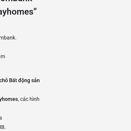
Hayhomes”
ombank.
iêm
chỗ Bất động sản
Hayhomes
, các hình
s
MB.