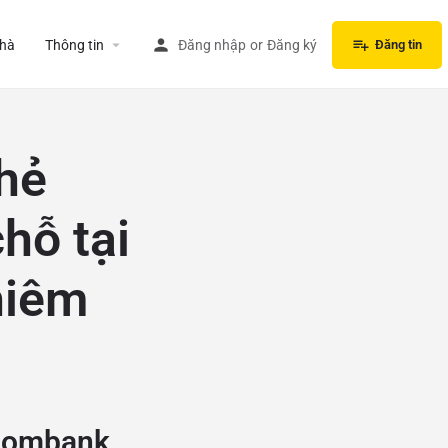
hà
Thông tin
Đăng nhập
or
Đăng ký
Đăng tin
hẻ
hỗ tại
hiêm
tcombank