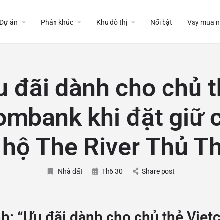
Dự án
Phân khúc
Khu đô thị
Nổi bật
Vay mua n
u đãi dành cho chủ t
ombank khi đặt giữ c
 hộ The River Thủ T
Nhà đất
Th6 30
Share post
nh:
“Ưu đãi dành cho chủ thẻ Vie