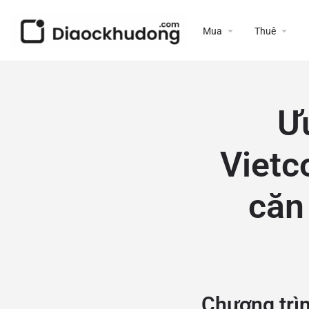
Mua
Thuê
Ư
Vietc
căn
Chương trì