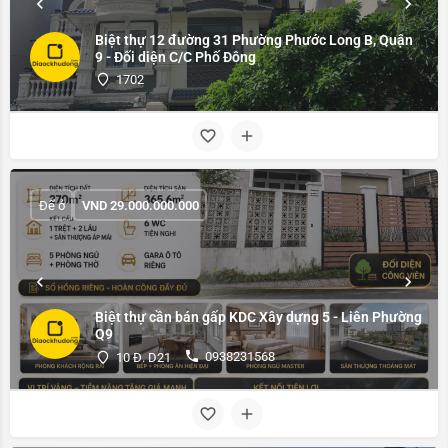
Biệt thự 12 đường 31 Phường Phước Long B, Quận
9 - Đối diện C/C Phố Đông
1702
Để ở
VND
29.000.000.000
Biệt thự cần bán gấp KDC Xây dựng 5 - Liên Phường
Q9
0938231568
10 Đ. D21