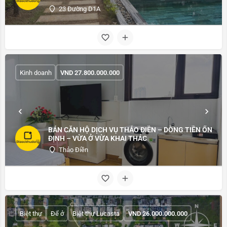
23 Đường D1A
Kinh doanh
VND
27.800.000.000
BÁN CĂN HỘ DỊCH VỤ THẢO ĐIỀN – DÒNG TIỀN ỔN
ĐỊNH – VỪA Ở VỪA KHAI THÁC
Thảo Điền
Biệt thự
Để ở
Biệt thự Lucasta
VND
26.000.000.000