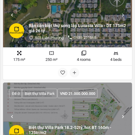
Bán căn biệt thự song lập Lucasta Villa - DT 175m2
giá 26 tỷ
0938-231568
503 Liên Phường
175 m²
250 m²
4 rooms
4 beds
Để ở
Biệt thự Villa Park
VND
21.000.000.000
Biệt thự Villa Park 18.2-52tỷ, hot BT 160m -
125tr/m2