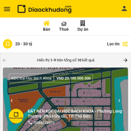
Bán
Thuê
Dự án
20 - 30 tỷ
Lọc tin
Hiển thị
1-9
trên tổng số
10
kết quả
KDC Đại Học Bách Khoa
VND
23.100.000.000
ĐẤT NỀN KDC ĐẠI HỌC BÁCH KHOA - Phường Long
Trường (Phú Hữu cũ), TP. Thủ Đức
0984823579