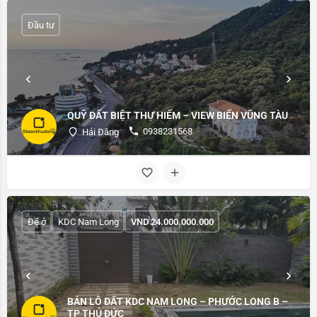
Đầu tư
QUỸ ĐẤT BIỆT THỰ HIẾM – VIEW BIỂN VŨNG TÀU
0938231568
Hải Đăng
Để ở
KDC Nam Long
VND
24.000.000.000
BÁN LÔ ĐẤT KDC NAM LONG – PHƯỚC LONG B –
TP THỦ ĐỨC