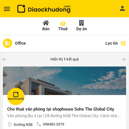
Bán
Thuê
Dự án
Office
Lọc tin
Hiển thị
1
kết quả
Cho thuê văn phòng tại shophouse Soho The Global City
Văn phòng lầu 3 tại 128 đường N3B The Global City. Cách nhà điều hành 100m Mặt tiền rộng rãi. Lầu 3 view…
098482-3579
Đường N3B