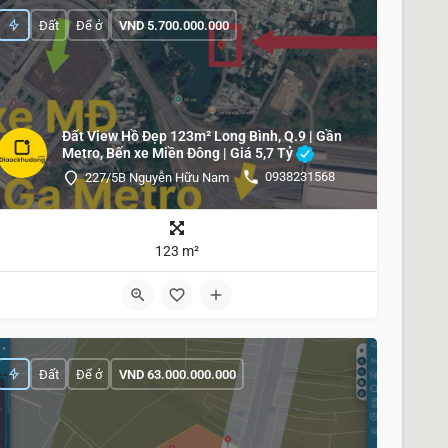
Đất
Để ở
VND
5.700.000.000
Đất View Hồ Đẹp 123m² Long Bình, Q.9 | Gần
Metro, Bến xe Miền Đông | Giá 5,7 Tỷ
0938231568
227/5B Nguyễn Hữu Nam
123 m²
Đất
Để ở
VND
63.000.000.000