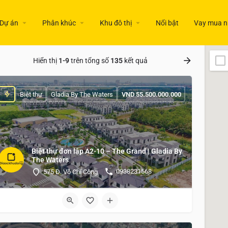
Dự án
Phân khúc
Khu đô thị
Nổi bật
Vay mua n
Hiển thị
1-9
trên tổng số
135
kết quả
Biệt thự
Gladia By The Waters
VND
55.500.000.000
Biệt thự đơn lập A2-10 – The Grand | Gladia By
The Waters
0938231568
575 Đ. Võ Chí Công