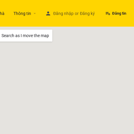
hà
Thông tin
Đăng nhập
or
Đăng ký
Đăng tin
Search as I move the map