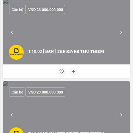
Căn hộ
VND
23.000.000.000
T.10.02 [ 𝐁𝐀́𝐍 ] 𝐓𝐇𝐄 𝐑𝐈𝐕𝐄𝐑 𝐓𝐇𝐔̉ 𝐓𝐇𝐈𝐄̂𝐌
Căn hộ
VND
23.000.000.000