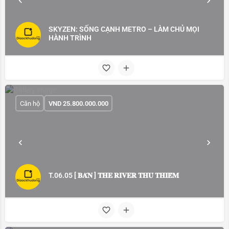
SKYZEN: SỐNG CẠNH METRO – LÀM CHỦ MỌI
HÀNH TRÌNH
Căn hộ
VND
25.800.000.000
T.06.05 [ 𝐁𝐀́𝐍 ] 𝐓𝐇𝐄 𝐑𝐈𝐕𝐄𝐑 𝐓𝐇𝐔̉ 𝐓𝐇𝐈𝐄̂𝐌