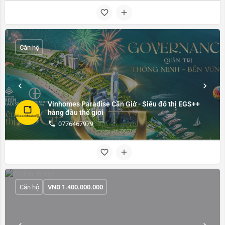
Căn hộ
Vinhomes Paradise Cần Giờ - Siêu đô thị EGS++
hàng đầu thế giới
0776467979
Căn hộ
VND
1.400.000.000