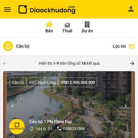
Bán
Thuê
Dự án
Căn hộ
Lọc tin
Hiển thị
1-9
trên tổng số
18
kết quả
Căn hộ
KDC Nam Long
VND
2.900.000.000
Căn hộ 1 PN Flora Fuji
0938231568
184 Đ. D1