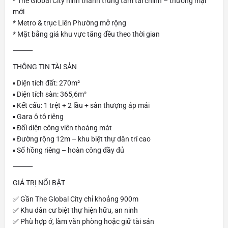
* The Global City hình thành trung tâm tài chính – thương mại
mới
* Metro & trục Liên Phường mở rộng
* Mặt bằng giá khu vực tăng đều theo thời gian
⸻
THÔNG TIN TÀI SẢN
▪️ Diện tích đất: 270m²
▪️ Diện tích sàn: 365,6m²
▪️ Kết cấu: 1 trệt + 2 lầu + sân thượng áp mái
▪️ Gara ô tô riêng
▪️ Đối diện công viên thoáng mát
▪️ Đường rộng 12m – khu biệt thự dân trí cao
▪️ Sổ hồng riêng – hoàn công đầy đủ
⸻
GIÁ TRỊ NỔI BẬT
✅ Gần The Global City chỉ khoảng 900m
✅ Khu dân cư biệt thự hiện hữu, an ninh
✅ Phù hợp ở, làm văn phòng hoặc giữ tài sản