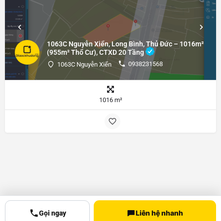
1063C Nguyễn Xiển, Long Bình, Thủ Đức – 1016m²
(955m² Thổ Cư), CTXD 20 Tầng
0938231568
1063C Nguyễn Xiển
1016 m²
Liên hệ nhanh
Gọi ngay