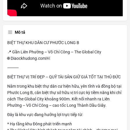
Mô tả
BIỆT THỰ KHU DÂN CƯ PHƯỚC LONG B
📍 Gần Liên Phường – Võ Chí Công – The Global City
🌐 Diaockhudong.com￼
⸻
BIỆT THỰ VỊ TRÍ ĐẸP – QUỸ TÀI SẢN GIỮ GIÁ TỐT TẠI THỦ ĐỨC
Nằm trong khu biệt thự dân cư hiện hữu, yên tĩnh và đồng bộ tại
Phước Long B, căn biệt thự sở hữu vị trí cực kỳ tiềm năng khi chỉ
cách The Global City khoảng 900m. Kết nối nhanh ra Liên
Phường – Võ Chí Công – cao tốc Long Thành Dầu Giây.
Đây là khu vực đang hưởng lợi trực tiếp từ:
* Hạ tầng khu Đông phát triển mạnh