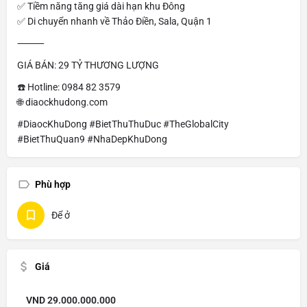
✅ Tiềm năng tăng giá dài hạn khu Đông
✅ Di chuyển nhanh về Thảo Điền, Sala, Quận 1
⸻
GIÁ BÁN: 29 TỶ THƯƠNG LƯỢNG
☎️ Hotline: 0984 82 3579
🌐 diaockhudong.com
#DiaocKhuDong #BietThuThuDuc #TheGlobalCity
#BietThuQuan9 #NhaDepKhuDong
Phù hợp
Để ở
Giá
VND
29.000.000.000