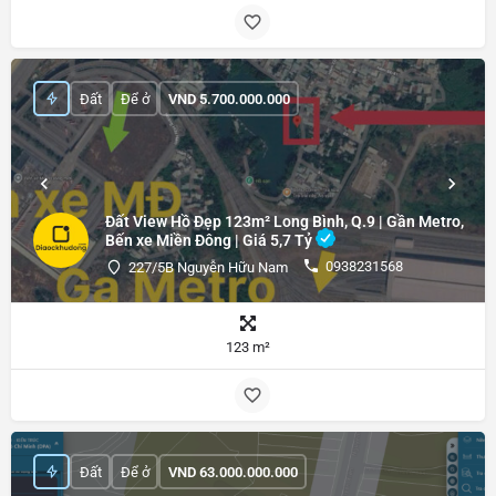
Đất
Để ở
VND
5.700.000.000
Đất View Hồ Đẹp 123m² Long Bình, Q.9 | Gần Metro,
Bến xe Miền Đông | Giá 5,7 Tỷ
0938231568
227/5B Nguyễn Hữu Nam
123 m²
Đất
Để ở
VND
63.000.000.000