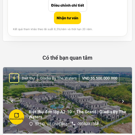
Điều chỉnh chi tiết
Nhận tư vấn
Kết quả tham khảo theo lãi suất 8,5%/năm và thời hạn 20 năm.
Có thể bạn quan tâm
Biệt thự
Gladia By The Waters
VND
55.500.000.000
Biệt thự đơn lập A2-10 – The Grand | Gladia By The
Waters
0938231568
575 Đ. Võ Chí Công