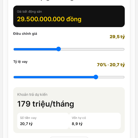
Giá bất động sản
29.500.000.000 đồng
Điều chỉnh giá
29,5 tỷ
Tỷ lệ vay
70% · 20,7 tỷ
Khoản trả dự kiến
179 triệu/tháng
Số tiền vay
Vốn tự có
20,7 tỷ
8,9 tỷ