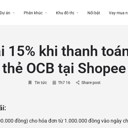
Dự án
Phân khúc
Khu đô thị
Nổi bật
Vay mua n
i 15% khi thanh toá
thẻ OCB tại Shopee
Tin tức
Th7 16
Share post
i:
00.000 đồng) cho hóa đơn từ 1.000.000 đồng vào ngày c