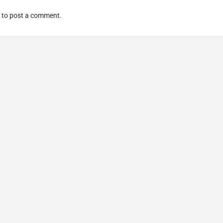
to post a comment.
© Made with
By
diaockhudong