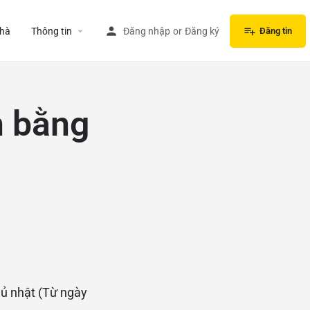
hà
Thông tin
Đăng nhập
or
Đăng ký
Đăng tin
n bằng
hủ nhật (Từ ngày