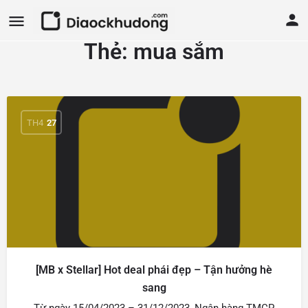
Thẻ:
mua sắm
TH4
27
[MB x Stellar] Hot deal phái đẹp – Tận hưởng hè
sang