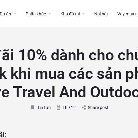
Dự án
Phân khúc
Khu đô thị
Nổi bật
Vay mua n
ãi 10% dành cho ch
 khi mua các sản p
 Travel And Outdo
Tin tức
Th9 12
Share post
i: