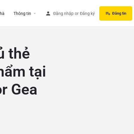
hà
Thông tin
Đăng nhập
or
Đăng ký
Đăng tin
ủ thẻ
hẩm tại
or Gea