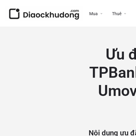
Mua
Thuê
Ưu đ
TPBank
Umove
Nội dung ưu đã