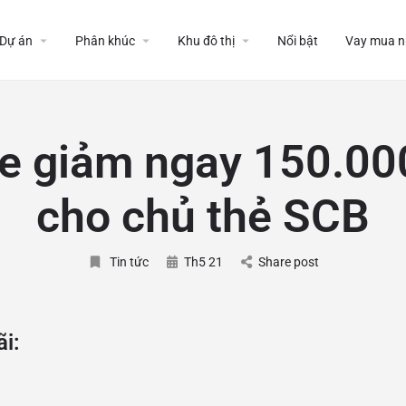
Dự án
Phân khúc
Khu đô thị
Nổi bật
Vay mua n
e giảm ngay 150.00
cho chủ thẻ SCB
Tin tức
Th5 21
Share post
i: