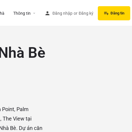
hà
Thông tin
Đăng nhập
or
Đăng ký
Đăng tin
 Nhà Bè
a Point, Palm
1, The View tại
 Nhà Bè. Dự án căn