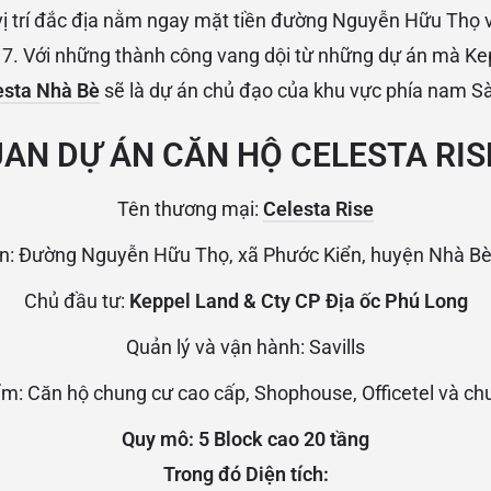
vị trí đắc địa nằm ngay mặt tiền đường Nguyễn Hữu Thọ và
. Với những thành công vang dội từ những dự án mà Ke
esta Nhà Bè
sẽ là dự án chủ đạo của khu vực phía nam S
AN DỰ ÁN CĂN HỘ CELESTA RIS
Tên thương mại:
Celesta Rise
ự án: Đường Nguyễn Hữu Thọ, xã Phước Kiển, huyện Nhà B
Chủ đầu tư:
Keppel Land & Cty CP Địa ốc Phú Long
Quản lý và vận hành: Savills
m: Căn hộ chung cư cao cấp, Shophouse, Officetel và chuỗ
Quy mô: 5 Block cao 20 tầng
Trong đó Diện tích: