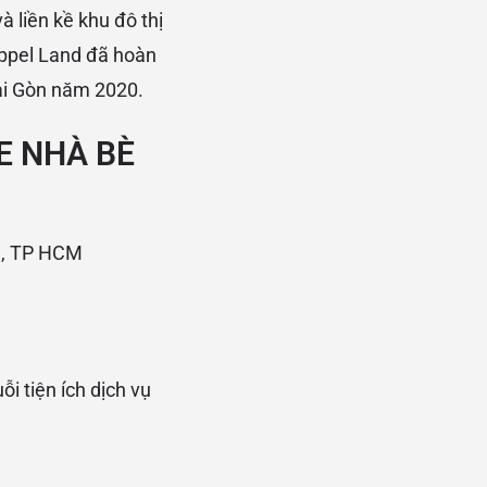
 liền kề khu đô thị
ppel Land đã hoàn
ài Gòn năm 2020.
E NHÀ BÈ
è, TP HCM
i tiện ích dịch vụ