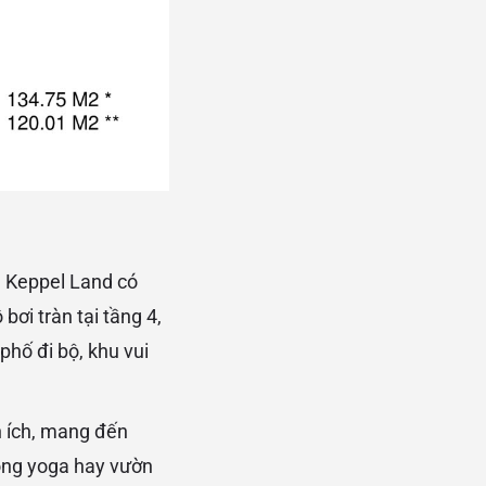
e Keppel Land có
ơi tràn tại tầng 4,
hố đi bộ, khu vui
n ích, mang đến
hòng yoga hay vườn