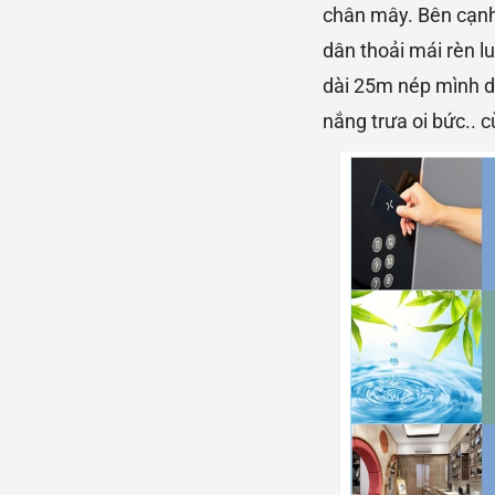
chân mây. Bên cạnh
dân thoải mái rèn l
dài 25m nép mình dư
nắng trưa oi bức.. c