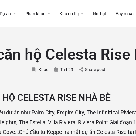
Dự án
Phân khúc
Khu đô thị
Nổi bật
Vay mua n
căn hộ Celesta Rise
Khác
Th4 29
Share post
 HỘ CELESTA RISE NHÀ BÈ
 dự án như Palm City, Empire City, The Infiniti tại Rivier
eights, The Estella, Villa Riviera, Riviera Point Giai đoạn 
era Cove…Chủ đầu tư Keppel ra mắt dự án Celesta Rise tại