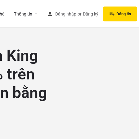
hà
Thông tin
Đăng nhập
or
Đăng ký
Đăng tin
 King
 trên
án bằng