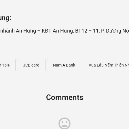
ụng:
nhánh An Hưng – KĐT An Hưng, BT12 – 11, P. Dương Nội
m 15%
JCB card
Nam Á Bank
Vua Lẩu Nấm Thiên N
Comments