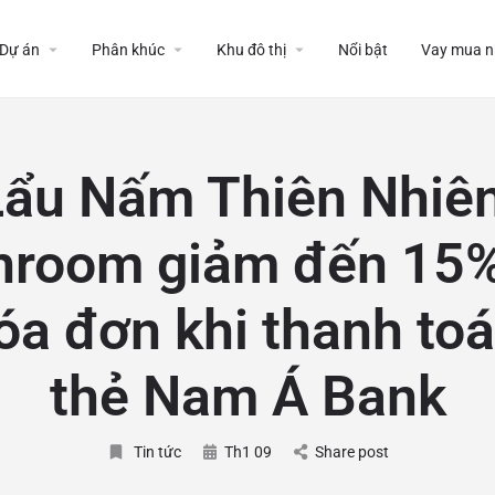
Dự án
Phân khúc
Khu đô thị
Nổi bật
Vay mua n
Lẩu Nấm Thiên Nhiên
room giảm đến 15%
óa đơn khi thanh to
thẻ Nam Á Bank
Tin tức
Th1 09
Share post