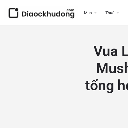
Mua
Thuê
Vua 
Mush
tổng h