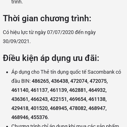
trình.
Thời gian chương trình:
Có hiệu lực từ ngày 07/07/2020 đến ngày
30/09/2021.
Điều kiện áp dụng ưu đãi:
Áp dụng cho Thẻ tín dụng quốc tế Sacombank có
đầu BIN:
486265, 436438, 472074, 472075,
461140, 461137, 461139, 462881, 464932,
436361, 466243, 422151, 469654, 461138,
429418, 401520, 468945, 478082, 468947,
468946, 455376
.
Chương trình chỉ áp dụng khi mua các sản phẩm