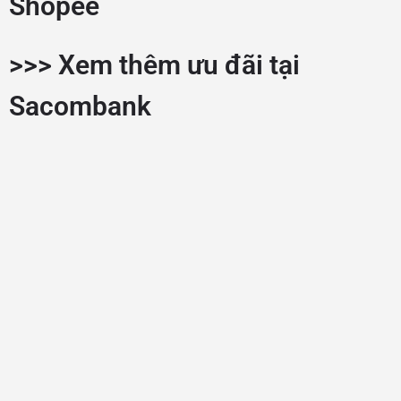
Shopee
>>>
Xem thêm ưu đãi tại
Sacombank
© Made with
By
diaockhudong