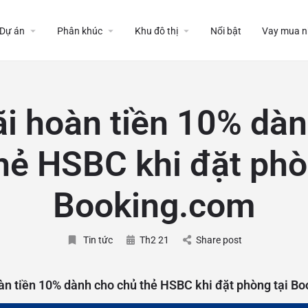
Dự án
Phân khúc
Khu đô thị
Nổi bật
Vay mua n
i hoàn tiền 10% dà
hẻ HSBC khi đặt phò
Booking.com
Tin tức
Th2 21
Share post
àn tiền 10% dành cho chủ thẻ HSBC khi đặt phòng tại B