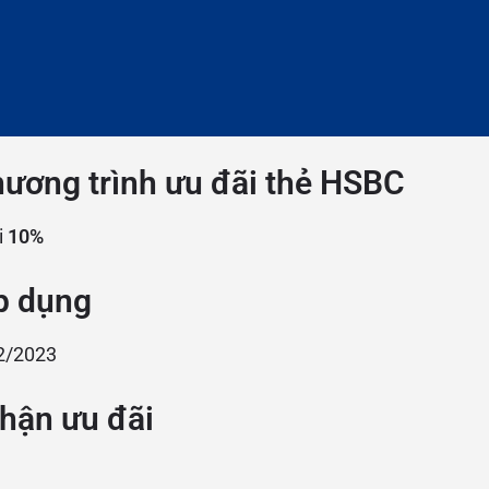
hương trình ưu đãi thẻ HSBC
i
10%
p dụng
2/2023
hận ưu đãi