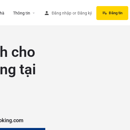
hà
Thông tin
Đăng nhập
or
Đăng ký
Đăng tin
nh cho
ng tại
ooking.com