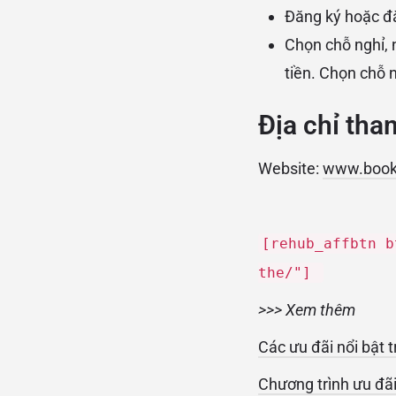
Đăng ký hoặc đ
Chọn chỗ nghỉ, 
tiền. Chọn chỗ 
Địa chỉ tha
Website:
www.book
[rehub_affbtn b
the/"]
>>> Xem thêm
Các ưu đãi nổi bật
Chương trình ưu đã