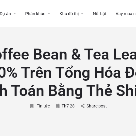
Dự án
Phân khúc
Khu đô thị
Nổi bật
Vay mua n
ffee Bean & Tea Le
0% Trên Tổng Hóa Đ
h Toán Bằng Thẻ Sh
Tin tức
Th7 28
Share post
: