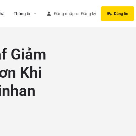
hà
Thông tin
Đăng nhập
or
Đăng ký
Đăng tin
af Giảm
ơn Khi
inhan