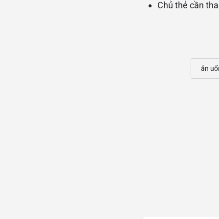
Chủ thẻ cần th
ăn uố