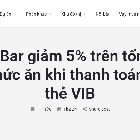
Dự án
Phân khúc
Khu đô thị
Nổi bật
Vay mua n
 Bar giảm 5% trên tổ
hức ăn khi thanh toá
thẻ VIB
Tin tức
Th2 24
Share post
: