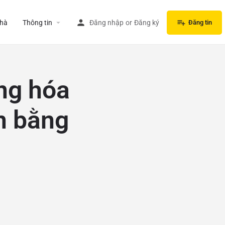
hà
Thông tin
Đăng nhập
or
Đăng ký
Đăng tin
ng hóa
n bằng