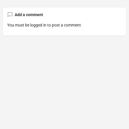
Add a comment
You must be
logged in
to post a comment.
© Made with
By
diaockhudong