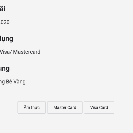
ãi
2020
dụng
 Visa/ Mastercard
ụng
àng Bê Vàng
Ẩm thực
Master Card
Visa Card