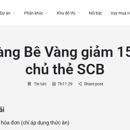
Dự án
Phân khúc
Khu đô thị
Nổi bật
Vay mua n
àng Bê Vàng giảm 1
chủ thẻ SCB
Tin tức
Th11 29
Share post
ãi
 hóa đơn (chỉ áp dụng thức ăn)