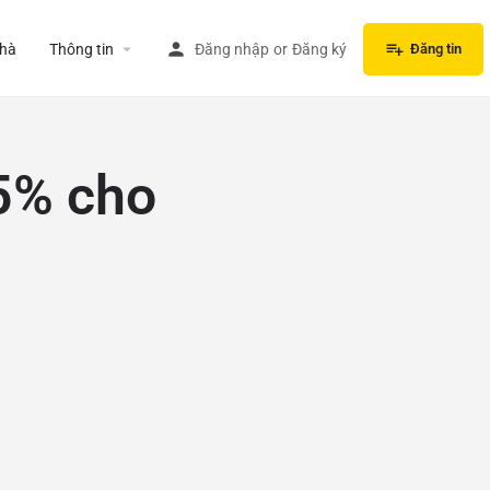
hà
Thông tin
Đăng nhập
or
Đăng ký
Đăng tin
5% cho