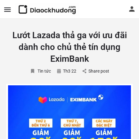
Lướt Lazada thả ga với ưu đãi
dành cho chủ thẻ tín dụng
EximBank
Tin tức
Th3 22
Share post