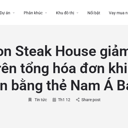
Dự án
Phân khúc
Khu đô thị
Nổi bật
Vay mua n
on Steak House giả
rên tổng hóa đơn khi
án bằng thẻ Nam Á B
Tin tức
Th1 12
Share post