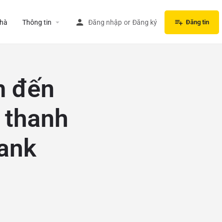
hà
Thông tin
Đăng nhập
or
Đăng ký
Đăng tin
m đến
 thanh
ank