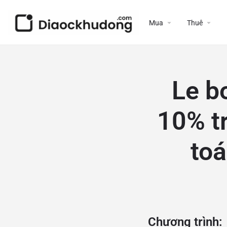
Mua
Thuê
Le b
10% t
to
Chương trình: