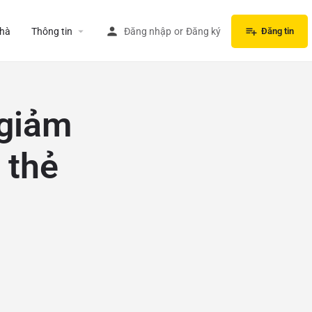
hà
Thông tin
Đăng nhập
or
Đăng ký
Đăng tin
 giảm
 thẻ