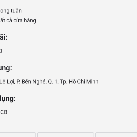
rong tuần
tất cả cửa hàng
ãi:
0
ụng:
ê Lợi, P. Bến Nghé, Q. 1, Tp. Hồ Chí Minh
dụng:
JCB