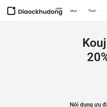
Mua
Thuê
Kouj
20%
Nội dung ưu đã