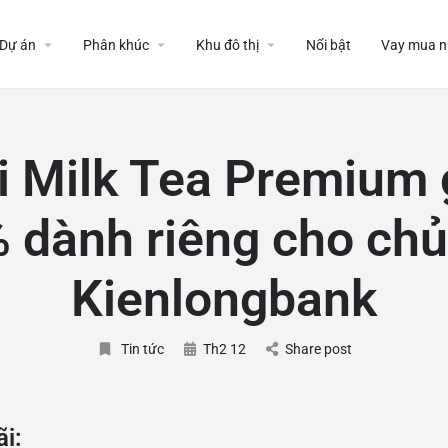
Dự án
Phân khúc
Khu đô thị
Nổi bật
Vay mua n
i Milk Tea Premium
 dành riêng cho chủ
Kienlongbank
Tin tức
Th2 12
Share post
i: