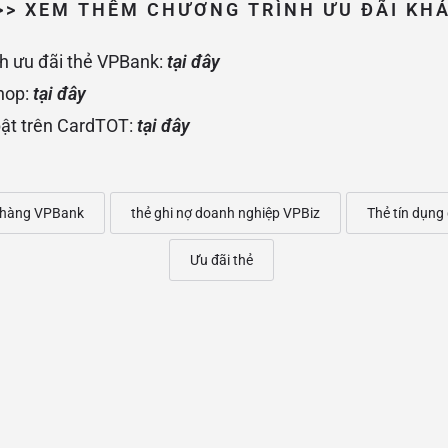
>> XEM THÊM CHƯƠNG TRÌNH ƯU ĐÃI KH
h ưu đãi thẻ VPBank:
tại đây
hop:
tại đây
bật trên CardTOT:
tại đây
 hàng VPBank
thẻ ghi nợ doanh nghiệp VPBiz
Thẻ tín dụng
Ưu đãi thẻ