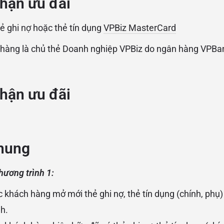
hận ưu đãi
hẻ ghi nợ hoặc thẻ tín dụng
VPBiz MasterCard
hàng là chủ thẻ Doanh nghiệp VPBiz do ngân hàng VPBa
hận ưu đãi
chung
hương trình 1:
khách hàng mở mới thẻ ghi nợ, thẻ tín dụng (chính, phụ) t
nh.