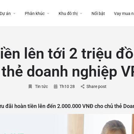
Dự án
Phân khúc
Khu đô thị
Nổi bật
Vay mua n
iền lên tới 2 triệu đ
 thẻ doanh nghiệp V
Tin tức
Th10 28
Share post
ưu đãi hoàn tiền lên đến 2.000.000 VNĐ cho chủ thẻ Doa