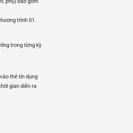
nh, phụ) bao gồm
chương trình 01.
ưởng trong từng kỳ
vào thẻ tín dụng
ời gian diễn ra