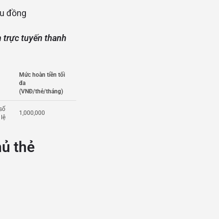
ệu đồng
h trực tuyến
thanh
Mức hoàn tiền tối
đa
(VNĐ/thẻ/tháng)
số
1,000,000
 lệ
hủ thẻ