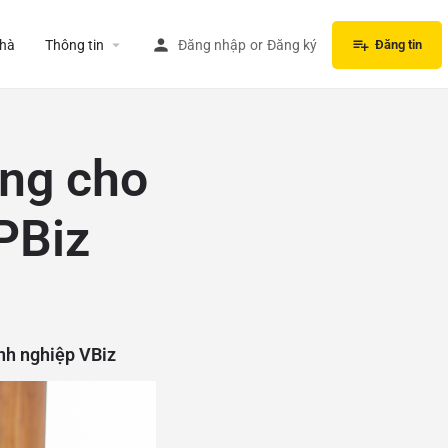
hà
Thông tin
Đăng nhập
or
Đăng ký
Đăng tin
ồng cho
PBiz
nh nghiệp VBiz