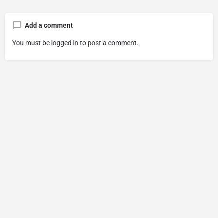
Add a comment
You must be
logged in
to post a comment.
© Made with
By
diaockhudong