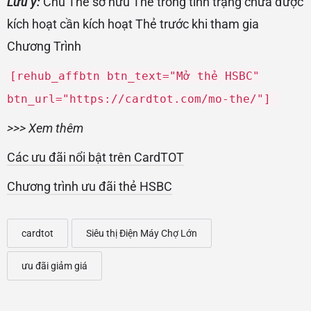
Lưu ý:
Chủ Thẻ sở hữu Thẻ trong tình trạng chưa được
kích hoạt cần kích hoạt Thẻ trước khi tham gia
Chương Trình
[rehub_affbtn btn_text="Mở thẻ HSBC"
btn_url="https://cardtot.com/mo-the/"]
>>> Xem thêm
Các ưu đãi nổi bật trên CardTOT
Chương trình ưu đãi thẻ HSBC
cardtot
Siêu thị Điện Máy Chợ Lớn
ưu đãi giảm giá