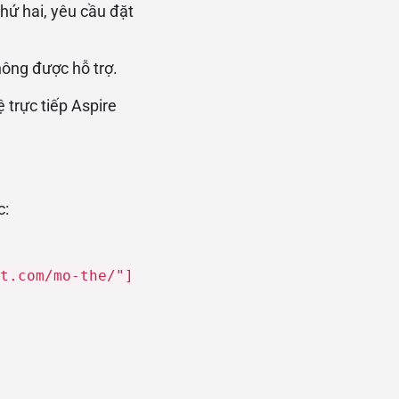
hứ hai, yêu cầu đặt
hông được hỗ trợ.
 trực tiếp Aspire
c:
t.com/mo-the/"]