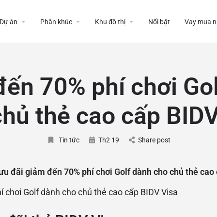
Dự án
Phân khúc
Khu đô thị
Nổi bật
Vay mua n
ến 70% phí chơi Go
chủ thẻ cao cấp BIDV
Tin tức
Th2 19
Share post
ưu đãi giảm đến 70% phí chơi Golf dành cho chủ thẻ cao