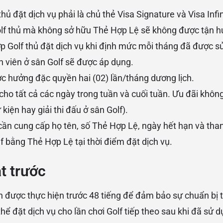
thủ đặt dịch vụ phải là chủ thẻ Visa Signature và Visa In
olf thủ mà không sở hữu Thẻ Hợp Lệ sẽ không được tận 
p Golf thủ đặt dịch vụ khi định mức mỗi tháng đã được s
h viên ở sân Golf sẽ được áp dụng.
c hưởng đặc quyền hai (02) lần/tháng dương lịch.
cho tất cả các ngày trong tuần và cuối tuần. Ưu đãi khôn
 kiện hay giải thi đấu ở sân Golf).
ần cung cấp họ tên, số Thẻ Hợp Lệ, ngày hết hạn và tha
lf bằng Thẻ Hợp Lệ tại thời điểm đặt dịch vụ.
t trước
n được thực hiện trước 48 tiếng để đảm bảo sự chuẩn bị t
hể đặt dịch vụ cho lần chơi Golf tiếp theo sau khi đã sử 