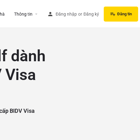
hà
Thông tin
Đăng nhập
or
Đăng ký
Đăng tin
lf dành
 Visa
 cấp BIDV Visa