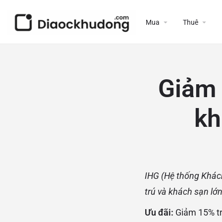
Mua
Thuê
Giảm 
kh
IHG (Hệ thống Khách
trú và khách sạn lớ
Ưu đãi:
Giảm 15% tr