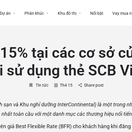
Dự án
Phân khúc
Khu đô thị
Nổi bật
Vay mua n
15% tại các cơ sở c
i sử dụng thẻ SCB V
Tin tức
Th4 15
Share post
 sạn và Khu nghỉ dưỡng InterContinental) là một trong nh
n nhất toàn cầu với một danh mục các thương hiệu nổi tiến
ên giá Best Flexible Rate (BFR) cho khách hàng khi đăng k