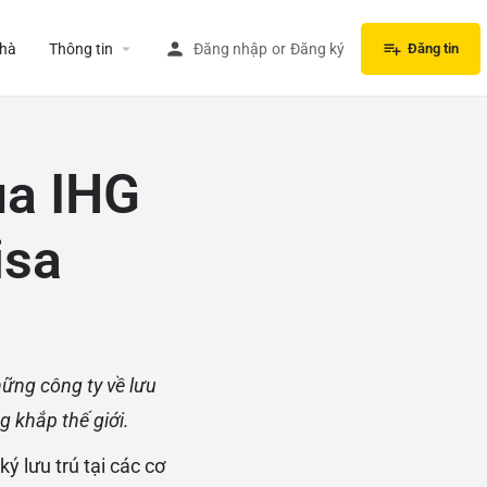
hà
Thông tin
Đăng nhập
or
Đăng ký
Đăng tin
ủa IHG
isa
ững công ty về lưu
g khắp thế giới.
ý lưu trú tại các cơ