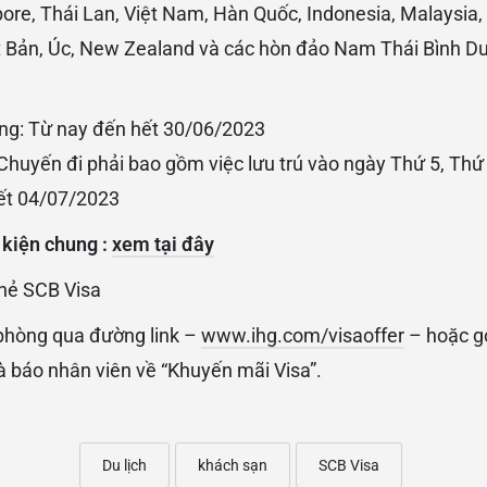
ore, Thái Lan, Việt Nam, Hàn Quốc, Indonesia, Malaysia, 
t Bản, Úc, New Zealand và các hòn đảo Nam Thái Bình D
òng: Từ nay đến hết 30/06/2023
: Chuyến đi phải bao gồm việc lưu trú vào ngày Thứ 5, Th
ết 04/07/2023
 kiện chung :
xem tại đây
hẻ SCB Visa
phòng qua đường link –
www.ihg.com/visaoffer
– hoặc gọ
và báo nhân viên về “Khuyến mãi Visa”.
Du lịch
khách sạn
SCB Visa