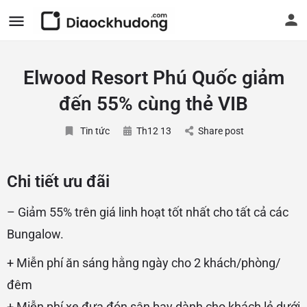
Elwood Resort Phú Quốc giảm
đến 55% cùng thẻ VIB
Tin tức
Th12 13
Share post
Chi tiết ưu đãi
– Giảm 55% trên giá linh hoạt tốt nhất cho tất cả các
Bungalow.
+ Miễn phí ăn sáng hằng ngày cho 2 khách/phòng/
đêm
+ Miễn phí xe đưa đón sân bay dành cho khách lẻ dưới