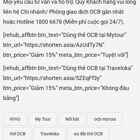
Mọi yêu cầu tư vấn và hỗ trợ, Quý Khách hàng vui lòng
liên hệ Chi nhánh/ Phòng giao dịch OCB gần nhất
hoặc Hotline 1800 6678 (Miễn phí cuộc gọi 24/7).
[rehub_affbtn btn_text=”Dùng thẻ OCB tại Mytour”
btn_url=”https://shorten.asia/AzUdTy7N”
btn_price=”Giảm 15%” meta_btn_price=”Tuyệt vời”]
[rehub_affbtn btn_text=”Dùng thẻ OCB tại Traveloka”
btn_url=”https://shorten.asia/5ZEqFf3y”
btn_price=”Giảm 15%” meta_btn_price=”Không đâu
bằng”]
iVIVU
My Tour
Nổi bật
ocb mytour
thẻ OCB
Traveloka
ưu đãi thẻ OCB