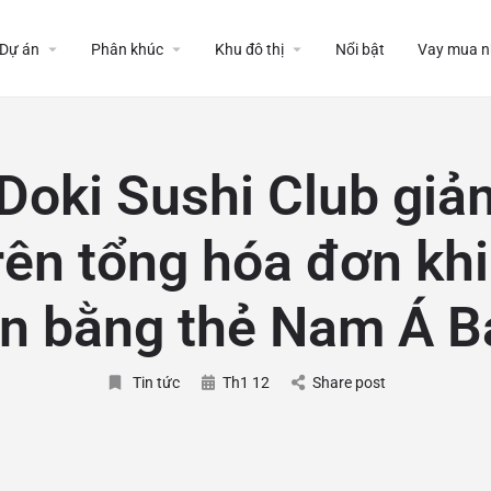
Dự án
Phân khúc
Khu đô thị
Nổi bật
Vay mua n
Doki Sushi Club gi
rên tổng hóa đơn khi
án bằng thẻ Nam Á B
Tin tức
Th1 12
Share post