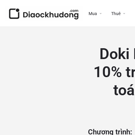
Mua
Thuê
Doki 
10% t
to
Chương trình: