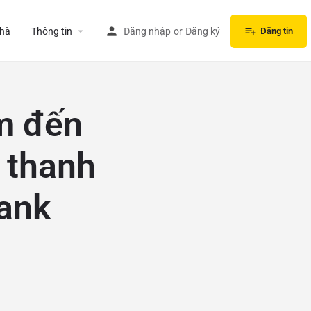
hà
Thông tin
Đăng nhập
or
Đăng ký
Đăng tin
ảm đến
 thanh
ank