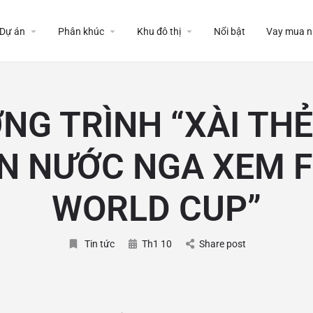
Dự án
Phân khúc
Khu đô thị
Nổi bật
Vay mua n
G TRÌNH “XÀI THẺ
N NƯỚC NGA XEM F
WORLD CUP”
Tin tức
Th1 10
Share post