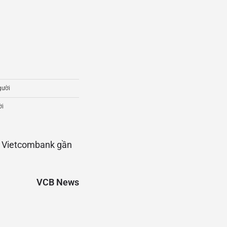
gười
ời
nh Vietcombank gần
VCB News