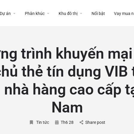
Dự án
Phân khúc
Khu đô thị
Nổi bật
Vay mua n
ng trình khuyến mại
hủ thẻ tín dụng VIB 
 nhà hàng cao cấp tạ
Nam
Tin tức
Th6 28
Share post