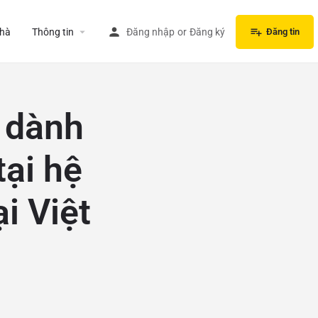
hà
Thông tin
Đăng nhập
or
Đăng ký
Đăng tin
 dành
tại hệ
i Việt