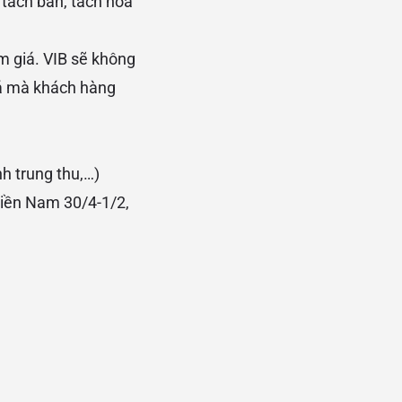
tách bàn, tách hóa
m giá. VIB sẽ không
iá mà khách hàng
h trung thu,…)
Miền Nam 30/4-1/2,