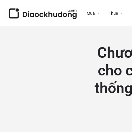
Mua
Thuê
Chươ
cho c
thống