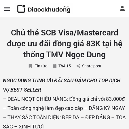
Chủ thẻ SCB Visa/Mastercard
được ưu đãi đồng giá 83K tại hệ
thống TMV Ngọc Dung
Tin tức
Th4 15
Share post
NGỌC DUNG TUNG ƯU ĐÃI SÂU ĐẬM CHO TOP DỊCH
VỤ BEST SELLER
– DEAL NGỌT CHIỀU NÀNG: Đồng giá chỉ với 83.000đ
– Toàn công nghệ làm đẹp cao cấp – ĐĂNG KÝ NGAY
– THAY SẮC TOÀN DIỆN: ĐẸP DA – ĐẸP DÁNG – TỎA
SẮC – XINH TƯƠI