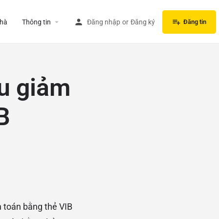
hà
Thông tin
Đăng nhập
or
Đăng ký
Đăng tin
u giảm
B
h toán bằng thẻ VIB