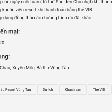
các ngày cuối tuần ( từ thứ Sáu đến Chủ nhật) khi thanh
khuôn viên resort khi thanh toán bằng thẻ VIB
p dụng đồng thời các chương trình ưu đãi khác
yến mại:
20
ụng:
h Châu, Xuyên Mộc, Bà Rịa-Vũng Tàu
hâu Resort Vũng Tàu
Du lịch
Khách sạn
The VIB