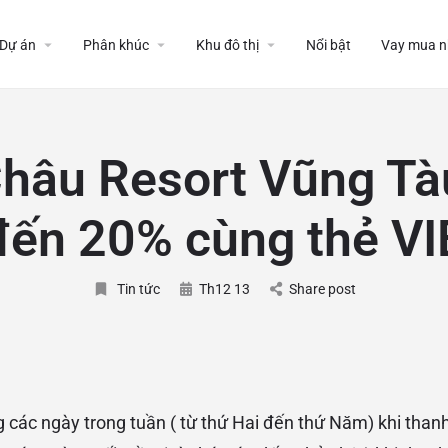
Dự án
Phân khúc
Khu đô thị
Nổi bật
Vay mua n
Châu Resort Vũng Tà
đến 20% cùng thẻ VI
Tin tức
Th12 13
Share post
:
các ngày trong tuần ( từ thứ Hai đến thứ Năm) khi than