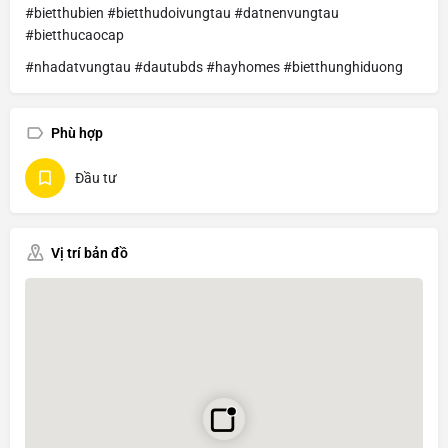
#bietthubien #bietthudoivungtau #datnenvungtau
#bietthucaocap
#nhadatvungtau #dautubds #hayhomes #bietthunghiduong
Phù hợp
Đầu tư
Vị trí bản đồ