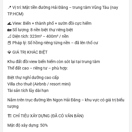
📍 Vị trí: Mặt tiền đường Hải Đăng – trung tâm Vũng Tàu (nay
TP.HCM)
🌊 View: Biển + thành phố + sườn đồi cực hiếm
🏡 Số lượng: 8 nền biệt thự riêng biệt
📐 Diện tích: 323m² – 400m² / nền
📕 Pháp lý: Sổ hồng riêng từng nền – đã lên thổ cư
💎 GIÁ TRỊ KHÁC BIỆT
Khu đất đồi view biển hiếm còn sót lại tại trung tâm
Thế đất cao – riêng tư – phù hợp:
Biệt thự nghỉ dưỡng cao cấp
Villa cho thuê (Airbnb / resort mini)
Tài sản tích lũy dài hạn
Nằm trên trục đường lên Ngọn Hải Đăng – khu vực có giá trị biểu
tượng
🏗️ CHỈ TIÊU XÂY DỰNG (ĐÃ CÓ VĂN BẢN)
Mật độ xây dựng: 50%