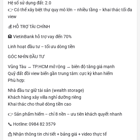
Hệ số sử dụng đất: 2.0
👉 Có thể xây biệt thự quy mô lớn – nhiều tầng – khai thác tối đa
view
💰 HỖ TRỢ TÀI CHÍNH
🏦 VietinBank hỗ trợ vay đến 70%
Linh hoạt đầu tư – tối ưu dòng tiền
GÓC NHÌN ĐẦU TƯ
Vũng Tàu → TP.HCM mở rộng → biên độ tăng giá mạnh
Quỹ đất đồi view biển gần trung tâm: cực kỳ khan hiếm
Phù hợp:
Nhà đầu tư giữ tài sản (wealth storage)
Khách hàng xây villa nghỉ dưỡng riêng
Khai thác cho thuê dòng tiền cao
👉 Sản phẩm hiếm – chỉ 8 nền – ưu tiên khách quyết nhanh
📞 Hotline: 0984 82 3579
📩 Nhận thông tin chi tiết + bảng giá + video thực tế