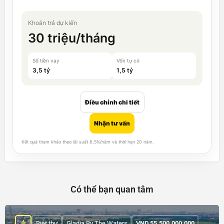
Khoản trả dự kiến
30 triệu/tháng
Số tiền vay
Vốn tự có
3,5 tỷ
1,5 tỷ
Điều chỉnh chi tiết
Nhận tư vấn
Kết quả tham khảo theo lãi suất 8,5%/năm và thời hạn 20 năm.
Có thể bạn quan tâm
Biệt thự
Gladia By The Waters
VND
55.500.000.000