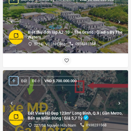
Biệt thự đơn lập A2-10 – The Grand | Gladia By The
Waters
0938231568
575 Đ. Võ Chí Công
Đất
Để ở
VND
5.700.000.000
Đất View Hồ Đẹp 123m² Long Bình, Q.9 | Gần Metro,
Bến xe Miền Đông | Giá 5,7 Tỷ
0938231568
227/5B Nguyễn Hữu Nam