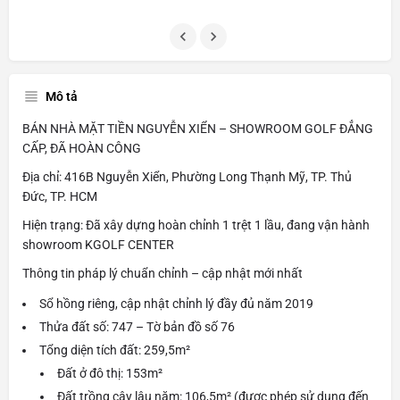
Mô tả
BÁN NHÀ MẶT TIỀN NGUYỄN XIỂN – SHOWROOM GOLF ĐẲNG
CẤP, ĐÃ HOÀN CÔNG
Địa chỉ: 416B Nguyễn Xiển, Phường Long Thạnh Mỹ, TP. Thủ
Đức, TP. HCM
Hiện trạng: Đã xây dựng hoàn chỉnh 1 trệt 1 lầu, đang vận hành
showroom KGOLF CENTER
Thông tin pháp lý chuẩn chỉnh – cập nhật mới nhất
Sổ hồng riêng, cập nhật chỉnh lý đầy đủ năm 2019
Thửa đất số: 747 – Tờ bản đồ số 76
Tổng diện tích đất: 259,5m²
Đất ở đô thị: 153m²
Đất trồng cây lâu năm: 106,5m² (được phép sử dụng đến