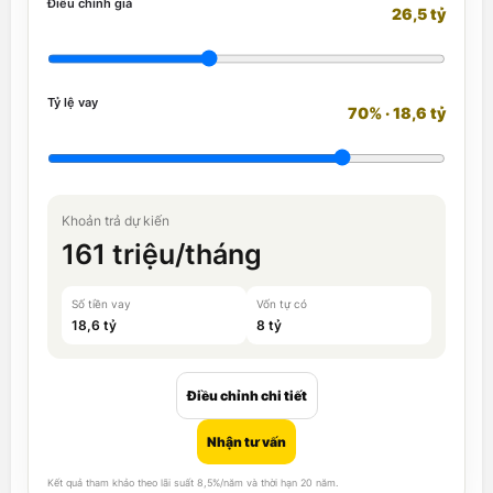
Điều chỉnh giá
26,5 tỷ
Tỷ lệ vay
70% · 18,6 tỷ
Khoản trả dự kiến
161 triệu/tháng
Số tiền vay
Vốn tự có
18,6 tỷ
8 tỷ
Điều chỉnh chi tiết
Nhận tư vấn
Kết quả tham khảo theo lãi suất 8,5%/năm và thời hạn 20 năm.