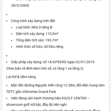
28/5/2069)
Công trình xây dựng trên đất:
Loại hình: Nhà ở riêng lẻ
Diện tích xây dựng: 110,3m²
Tổng diện tích sàn: 193,7m²
Hình thức sở hữu: Sở hữu riêng
Giấy phép xây dựng: số 14/GPXDXD ngày 02/01/2019
(theo bản vẽ đính kèm trên sổ, có tầng 1 và tầng 2)
Lợi thế & tiềm năng
Mặt tiền đường Nguyễn Xiển rộng 12.58m, đối diện trung tâm
TDTT, gần Vinhomes Grand Park
Hiện đang vận hành thương hiệu KGOLF CENTER –
showroom golf nổi bật, đầy đủ tiện nghi
Khu vực dân cư cao cấp phát triển nhanh, quy hoạch đồng