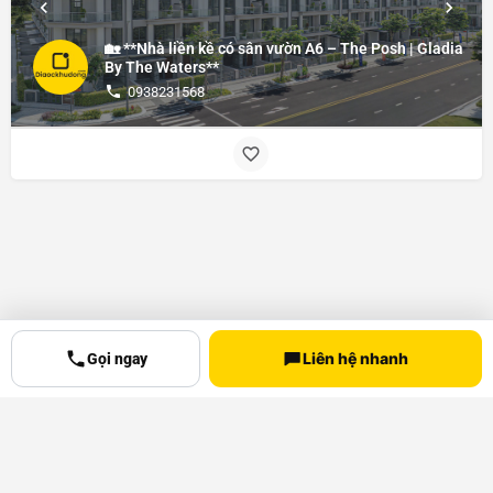
🏡 **Nhà liền kề có sân vườn A6 – The Posh | Gladia
By The Waters**
0938231568
Liên hệ nhanh
Gọi ngay