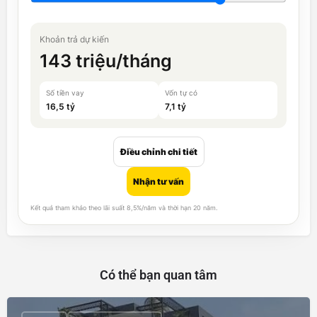
Khoản trả dự kiến
143 triệu/tháng
Số tiền vay
Vốn tự có
16,5 tỷ
7,1 tỷ
Điều chỉnh chi tiết
Nhận tư vấn
Kết quả tham khảo theo lãi suất 8,5%/năm và thời hạn 20 năm.
Có thể bạn quan tâm