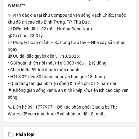
Waters**
✨ Vị trí đắc địa tại khu Compound ven sông Rạch Chiếc, thuộc
khu đô thị cao cấp Bình Trưng, TP. Thủ Đức.
📐 Diện tích đất: 102 m² – Hướng Đông Nam
💰 Giá bán: 23.0 tỷ
📑 Pháp lý hoàn chỉnh – Sổ hồng trao tay – Nhà xây sẵn nhận
ngay
🎁 Ưu đãi đặc quyền đến 31/10/2025:
• Gói hoàn thiện nội thất trị giá 300 triệu – 2 tỷ đồng
• Chiết khấu 8% khi thanh toán nhanh
• HTLS 0% đến 30 tháng hoặc ân hạn gốc 18 tháng
• Quà tặng tân gia 50 triệu đồng & miễn phí QL 2 năm đầu
🌳 Không gian sống xanh, an ninh khép kín, tiện ích cao cấp ven
sông.
📞 Liên hệ 0911777977 – Đối tác phân phối Gladia by The
Waters để xem nhà thực tế và nhận ưu đãi tốt nhất.
Phân loại