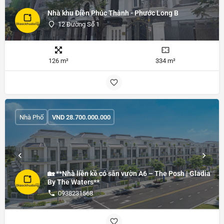
Nhà khu Điền Phúc Thành - Phước Long B
12 Đường Số 1
126 m²
334 m²
Nhà Phố
VND
28.700.000.000
🏡 **Nhà liền kề có sân vườn A6 – The Posh | Gladia
By The Waters**
0938231568