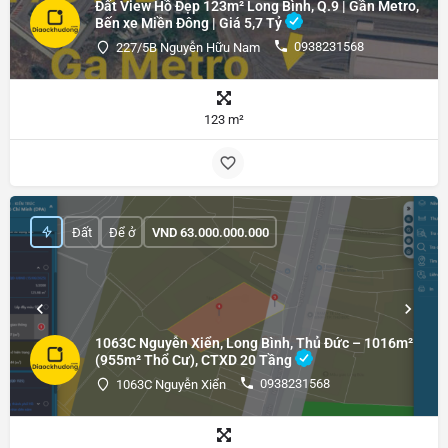
Đất View Hồ Đẹp 123m² Long Bình, Q.9 | Gần Metro,
Bến xe Miền Đông | Giá 5,7 Tỷ
0938231568
227/5B Nguyễn Hữu Nam
123 m²
Đất
Để ở
VND
63.000.000.000
1063C Nguyễn Xiển, Long Bình, Thủ Đức – 1016m²
(955m² Thổ Cư), CTXD 20 Tầng
0938231568
1063C Nguyễn Xiển