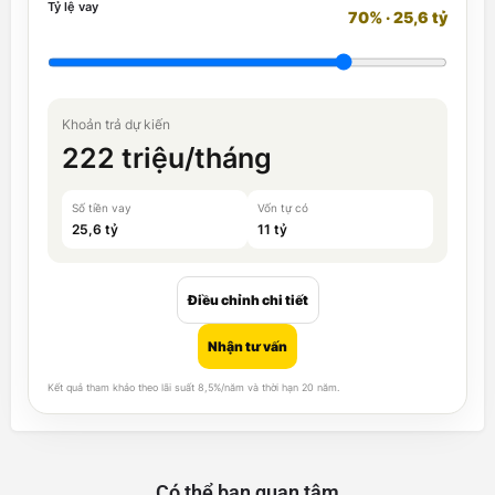
Tỷ lệ vay
70% · 25,6 tỷ
Khoản trả dự kiến
222 triệu/tháng
Số tiền vay
Vốn tự có
25,6 tỷ
11 tỷ
Điều chỉnh chi tiết
Nhận tư vấn
Kết quả tham khảo theo lãi suất 8,5%/năm và thời hạn 20 năm.
Có thể bạn quan tâm