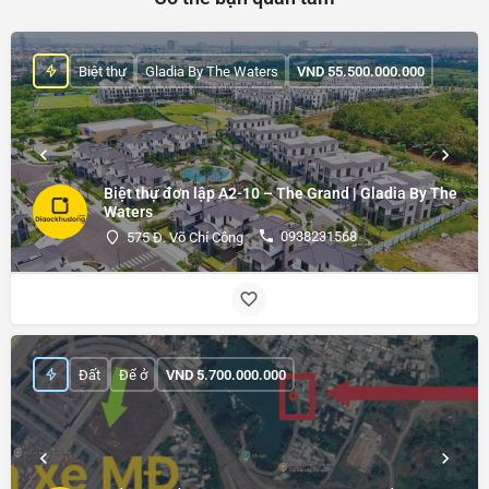
Biệt thự
Gladia By The Waters
VND
55.500.000.000
Biệt thự đơn lập A2-10 – The Grand | Gladia By The
Waters
0938231568
575 Đ. Võ Chí Công
Đất
Để ở
VND
5.700.000.000