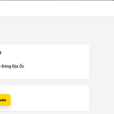
g
 Đông Địa Ốc
 vấn