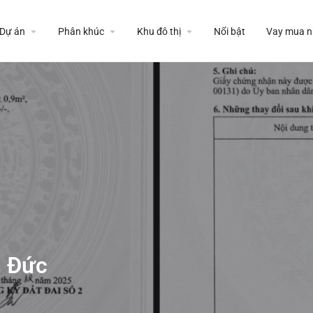
Dự án
Phân khúc
Khu đô thị
Nổi bật
Vay mua n
ủ Đức