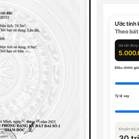
Ước tính 
Theo bất
Giá bất động 
5.000.
Điều chỉnh giá
Tỷ lệ vay
Khoản trả d
30 tr