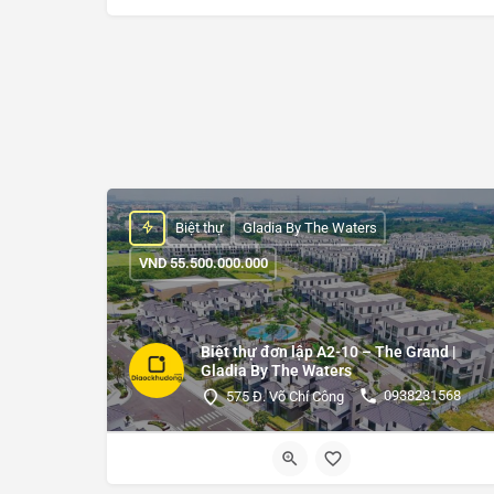
Biệt thự
Gladia By The Waters
VND
55.500.000.000
Biệt thự đơn lập A2-10 – The Grand |
Gladia By The Waters
0938231568
575 Đ. Võ Chí Công