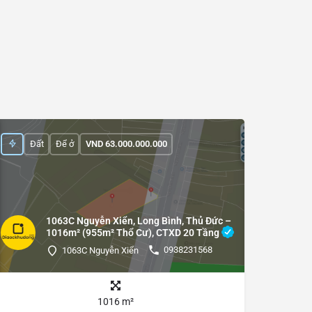
Đất
Để ở
VND
63.000.000.000
1063C Nguyễn Xiển, Long Bình, Thủ Đức –
1016m² (955m² Thổ Cư), CTXD 20 Tầng
0938231568
1063C Nguyễn Xiển
1016 m²