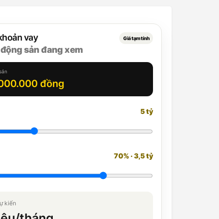
khoản vay
Giá tạm tính
 động sản đang xem
sản
000.000 đồng
5 tỷ
70% · 3,5 tỷ
ự kiến
iệu/tháng