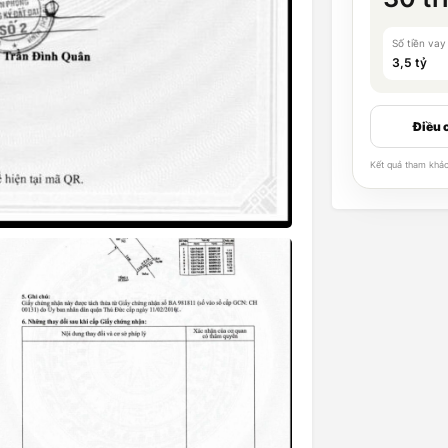
Số tiền vay
3,5 tỷ
Điều c
Kết quả tham khảo