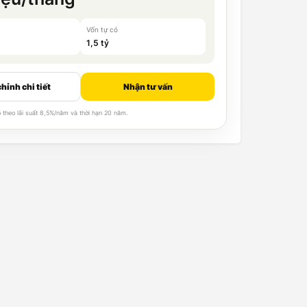
Vốn tự có
1,5 tỷ
hỉnh chi tiết
Nhận tư vấn
 theo lãi suất 8,5%/năm và thời hạn 20 năm.