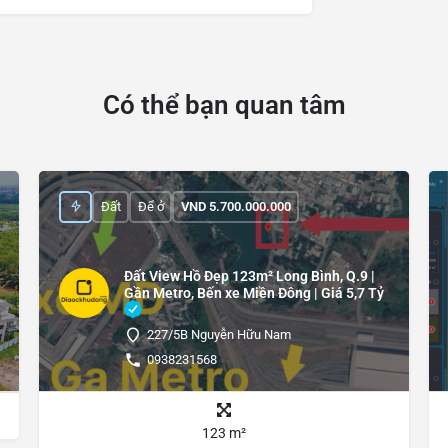
Có thể bạn quan tâm
Đất
Để ở
VND
5.700.000.000
Đất View Hồ Đẹp 123m² Long Bình, Q.9 |
Gần Metro, Bến xe Miền Đông | Giá 5,7 Tỷ
227/5B Nguyễn Hữu Nam
0938231568
123 m²