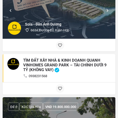
Sola - Đảo Ánh Dương
663A Đường Đỗ Xuân Hợp
TÌM ĐẤT XÂY NHÀ & KINH DOANH QUANH
VINHOMES GRAND PARK – TÀI CHÍNH DƯỚI 9
TỶ (KHÔNG VAY)
0938231568
Để ở
KDC Gia Hòa
VND
19.800.000.000