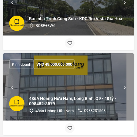
Bán nhà Trinh Công Sơn - KDC Rio Vista Gia Hoà
RQ8P+8W6
Kinh doanh
VND
48.000.000.000
486A Hoàng Hữu Nam, Long Bình, Q9 - 48 tỷ -
098482-3579
0938231568
486a Hoàng Hữu Nam