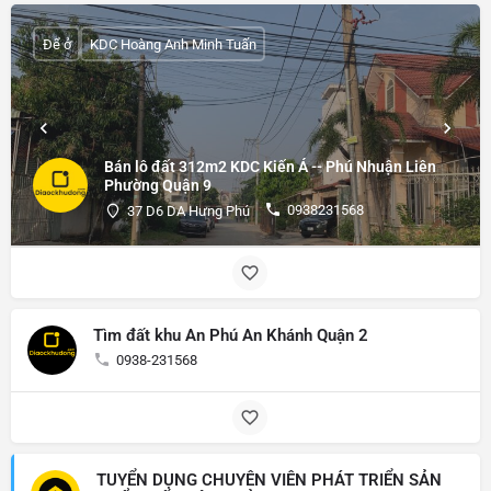
Để ở
KDC Hoàng Anh Minh Tuấn
Bán lô đất 312m2 KDC Kiến Á -- Phú Nhuận Liên
Phường Quận 9
0938231568
37 D6 DA Hưng Phú
Tìm đất khu An Phú An Khánh Quận 2
0938-231568
TUYỂN DỤNG CHUYÊN VIÊN PHÁT TRIỂN SẢN