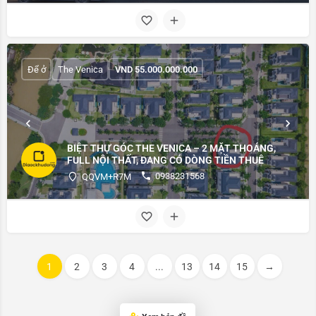
Để ở
The Venica
VND
55.000.000.000
BIỆT THỰ GÓC THE VENICA – 2 MẶT THOÁNG,
FULL NỘI THẤT, ĐANG CÓ DÒNG TIỀN THUÊ
0938231568
QQVM+R7M
1
2
3
4
...
13
14
15
→