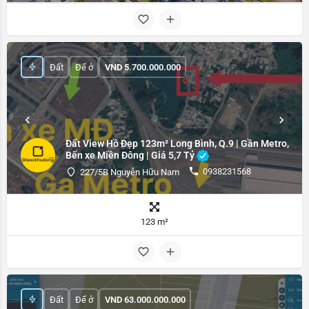
Đất
Để ở
VND
5.700.000.000
Đất View Hồ Đẹp 123m² Long Bình, Q.9 | Gần Metro,
Bến xe Miền Đông | Giá 5,7 Tỷ
0938231568
227/5B Nguyễn Hữu Nam
123 m²
Đất
Để ở
VND
63.000.000.000