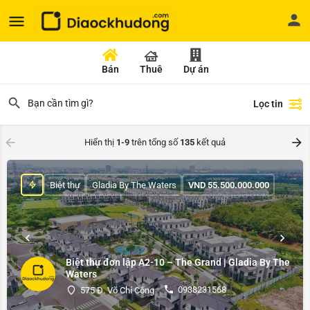
Bán
Thuê
Dự án
Lọc tin
Hiển thị
1-9
trên tổng số
135
kết quả
Biệt thự
Gladia By The Waters
VND
55.500.000.000
Biệt thự đơn lập A2-10 – The Grand | Gladia By The
Waters
0938231568
575 Đ. Võ Chí Công