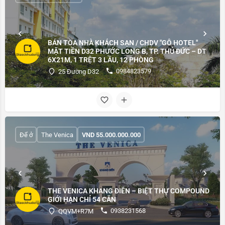
BÁN TÒA NHÀ KHÁCH SẠN / CHDV "GỖ HOTEL"
MẶT TIỀN D32 PHƯỚC LONG B, TP. THỦ ĐỨC – DT
6X21M, 1 TRỆT 3 LẦU, 12 PHÒNG
0984823579
25 Đường D32
Để ở
The Venica
VND
55.000.000.000
THE VENICA KHANG ĐIỀN – BIỆT THỰ COMPOUND
GIỚI HẠN CHỈ 54 CĂN
0938231568
QQVM+R7M