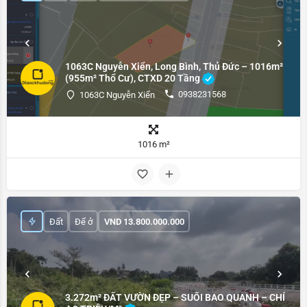
1063C Nguyễn Xiển, Long Bình, Thủ Đức – 1016m²
(955m² Thổ Cư), CTXD 20 Tầng
0938231568
1063C Nguyễn Xiển
1016 m²
Đất
Để ở
VND
13.800.000.000
3.272m² ĐẤT VƯỜN ĐẸP – SUỐI BAO QUANH – CHỈ