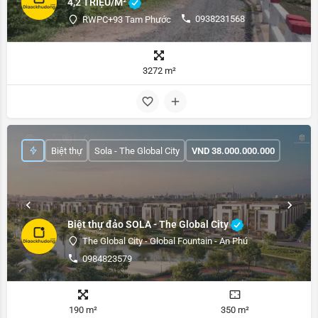
4,2 TRIỆU/M²
0938231568
RWPC+93 Tam Phước
3272 m²
Biệt thự
Sola - The Global City
VND
38.000.000.000
Biệt thự đảo SOLA - The Global City
The Global City - Global Fountain - An Phú
0984823579
190 m²
350 m²